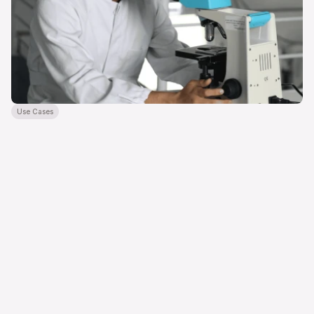
Use Cases
Automatisierte Compliance-Dokumentation 
im Gesundheitswesen
Unser KI-Agent für einen Kunden im Gesundheitssektor automatisiert 
die medizinische Dokumentation. Dies spart 90% an Zeit und minimiert 
Fehler.