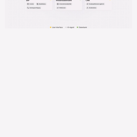
Ergebnisse 
Geringere Betriebskosten
Entlastung der Kundendienstteams für komplexe 
Anfragen, indem die KI routinemäßige Anfragen 
automatisiert.  
Verbesserte Kundenerfahrung
Bieten Sie durch den Einsatz von KI-
Technologielösungen in Kombination mit 
datengesteuerten personalisierten Interaktionen 
sofort einen weitaus zufriedeneren Support.  